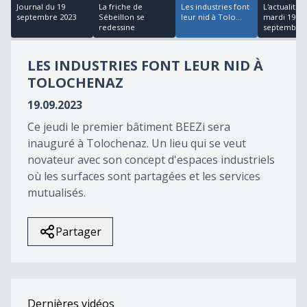
18
Journal du 19
La friche de
Les industries font
L'actualité 
minutes,
septembre 2023
Sébeillon se
leur nid à Tolo...
mardi 19
9
redessine
septembre
seconds
LES INDUSTRIES FONT LEUR NID À
TOLOCHENAZ
19.09.2023
Ce jeudi le premier bâtiment BEEZi sera
inauguré à Tolochenaz. Un lieu qui se veut
novateur avec son concept d'espaces industriels
où les surfaces sont partagées et les services
mutualisés.
Partager
Dernières vidéos