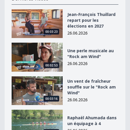
Jean-François Thuillard repart pour les élections en 2
Jean-François Thuillard
repart pour les
élections en 2027
00:03:23
26.06.2026
Une perle musicale au &quot;Rock am Wind&quot;
Une perle musicale au
"Rock am Wind"
26.06.2026
00:02:53
Un vent de fraîcheur souffle sur le &quot;Rock am Win
Un vent de fraîcheur
souffle sur le "Rock am
Wind"
00:03:16
26.06.2026
Raphaël Ahumada dans un équipage à 4
Raphaël Ahumada dans
un équipage à 4