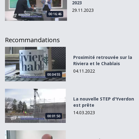
2023
29.11.2023
00:16:46
Recommandations
Proximité retrouvée sur la Riviera et le Chablais
Proximité retrouvée sur la
Riviera et le Chablais
04.11.2022
00:04:55
La nouvelle STEP d&#039;Yverdon est prête
La nouvelle STEP d'Yverdon
est prête
14.03.2023
00:01:50
235 entreprises soutenues en 2024