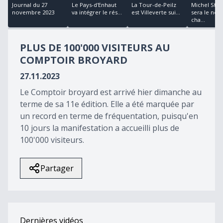
18
Journal du 27
Le Pays-d'Enhaut
La Tour-de-Peilz
Michel Staf
minutes,
novembre 2023
va intégrer le rés...
est Villeverte sui...
sera le nou
1
cha...
second
PLUS DE 100'000 VISITEURS AU
COMPTOIR BROYARD
27.11.2023
Le Comptoir broyard est arrivé hier dimanche au
terme de sa 11e édition. Elle a été marquée par
un record en terme de fréquentation, puisqu'en
10 jours la manifestation a accueilli plus de
100'000 visiteurs.
Partager
Dernières vidéos