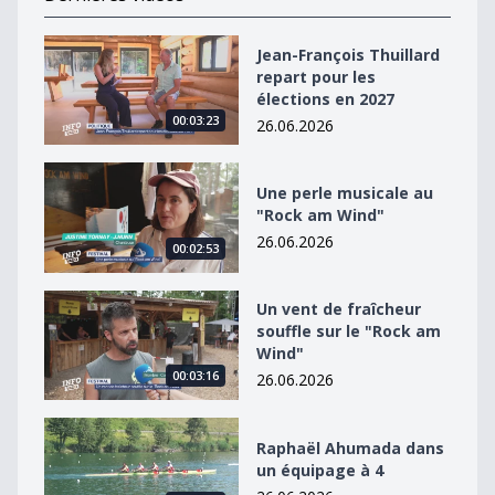
Jean-François Thuillard repart pour les élections en 2
Jean-François Thuillard
repart pour les
élections en 2027
00:03:23
26.06.2026
Une perle musicale au &quot;Rock am Wind&quot;
Une perle musicale au
"Rock am Wind"
26.06.2026
00:02:53
Un vent de fraîcheur souffle sur le &quot;Rock am Win
Un vent de fraîcheur
souffle sur le "Rock am
Wind"
00:03:16
26.06.2026
Raphaël Ahumada dans un équipage à 4
Raphaël Ahumada dans
un équipage à 4