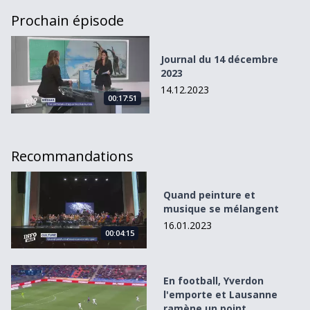
Prochain épisode
Journal du 14 décembre 2023
Journal du 14 décembre
2023
14.12.2023
00:17:51
Recommandations
Quand peinture et musique se mélangent
Quand peinture et
musique se mélangent
16.01.2023
00:04:15
En football, Yverdon l&#039;emporte et Lausanne ramène
En football, Yverdon
l'emporte et Lausanne
ramène un point