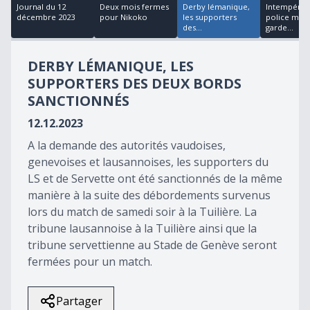
18
Journal du 12
Deux mois fermes
Derby lémanique,
Intempéries
minutes,
décembre 2023
pour Nikoko
les supporters
police met
12
des...
garde...
seconds
DERBY LÉMANIQUE, LES
SUPPORTERS DES DEUX BORDS
SANCTIONNÉS
12.12.2023
A la demande des autorités vaudoises,
genevoises et lausannoises, les supporters du
LS et de Servette ont été sanctionnés de la même
manière à la suite des débordements survenus
lors du match de samedi soir à la Tuilière. La
tribune lausannoise à la Tuilière ainsi que la
tribune servettienne au Stade de Genève seront
fermées pour un match.
Partager