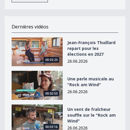
Dernières vidéos
Jean-François Thuillard repart pour les élections en 2
Jean-François Thuillard
repart pour les
élections en 2027
00:03:23
26.06.2026
Une perle musicale au &quot;Rock am Wind&quot;
Une perle musicale au
"Rock am Wind"
26.06.2026
00:02:53
Un vent de fraîcheur souffle sur le &quot;Rock am Win
Un vent de fraîcheur
souffle sur le "Rock am
Wind"
00:03:16
26.06.2026