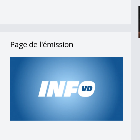
Page de l'émission
s en 2027
t;
 am Wind&quot;