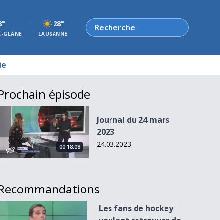
Rechercher
8°
28°
R-GLÂNE
LAUSANNE
ie
Prochain épisode
Journal du 24 mars 2023
Journal du 24 mars
2023
24.03.2023
00:18:08
Recommandations
Les fans de hockey veulent retrouver de la liberté
Les fans de hockey