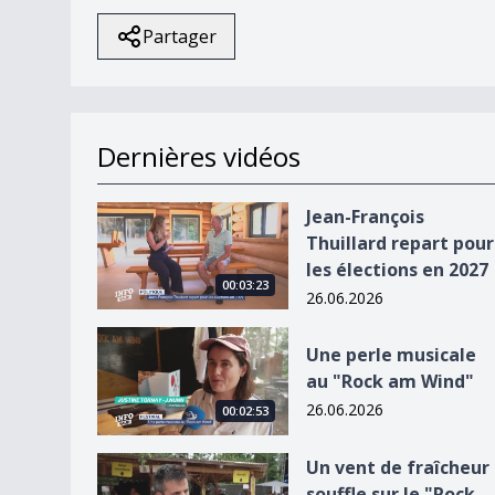
Partager
Dernières vidéos
Jean-François Thuillard repart pour les élection
Jean-François
Thuillard repart pour
les élections en 2027
00:03:23
26.06.2026
Une perle musicale au &quot;Rock am Wind&quo
Une perle musicale
au "Rock am Wind"
26.06.2026
00:02:53
Un vent de fraîcheur souffle sur le &quot;Rock
Un vent de fraîcheur
souffle sur le "Rock