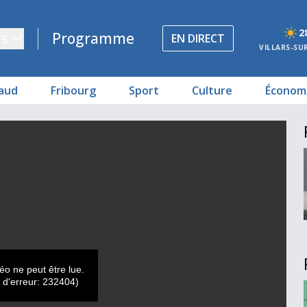
2
s
Programme
EN DIRECT
VILLARS-SU
aud
Fribourg
Sport
Culture
Économ
t mort
éo ne peut être lue.
 d'erreur: 232404)