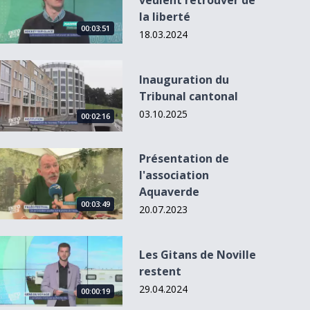
veulent retrouver de
la liberté
00:03:51
18.03.2024
Inauguration du Tribunal cantonal
Inauguration du
Tribunal cantonal
03.10.2025
00:02:16
Présentation de l&#039;association Aquaverde
Présentation de
l'association
NNAVY voit la vie
Aquaverde
en couleur
00:03:49
20.07.2023
Les Gitans de Noville restent
Les Gitans de Noville
restent
29.04.2024
00:00:19