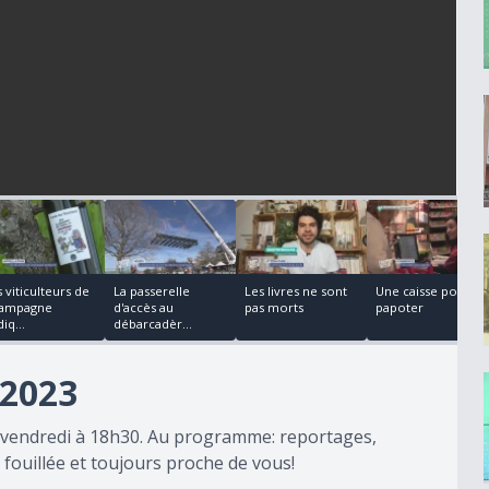
00:00:24
00:03:49
00:02:43
00:03:22
 viticulteurs de
La passerelle
Les livres ne sont
Une caisse pour
ampagne
d'accès au
pas morts
papoter
iq...
débarcadèr...
2023
au vendredi à 18h30. Au programme: reportages,
fouillée et toujours proche de vous!