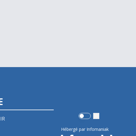
E
Use setting
IR
Hébergé par Infomaniak