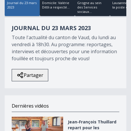
Journal du 23 mars
Domicile: Valérie
Grogne au sein
Lausanne: la
2023
Dittli a respecté...
des Services
la poste de S
sociaux...
JOURNAL DU 23 MARS 2023
Toute l'actualité du canton de Vaud, du lundi au
vendredi à 18h30. Au programme: reportages,
interviews et découvertes pour une information
fouillée et toujours proche de vous!
Partager
Dernières vidéos
Jean-François Thuillard repart pour les élections en 2
Jean-François Thuillard
repart pour les