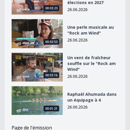
élections en 2027
00:03:23
26.06.2026
Une perle musicale au &quot;Rock am Wind&quot;
Une perle musicale au
"Rock am Wind"
26.06.2026
00:02:53
Un vent de fraîcheur souffle sur le &quot;Rock am Win
Un vent de fraîcheur
souffle sur le "Rock am
Wind"
00:03:16
26.06.2026
Raphaël Ahumada dans un équipage à 4
Raphaël Ahumada dans
un équipage à 4
26.06.2026
00:01:21
Page de l'émission