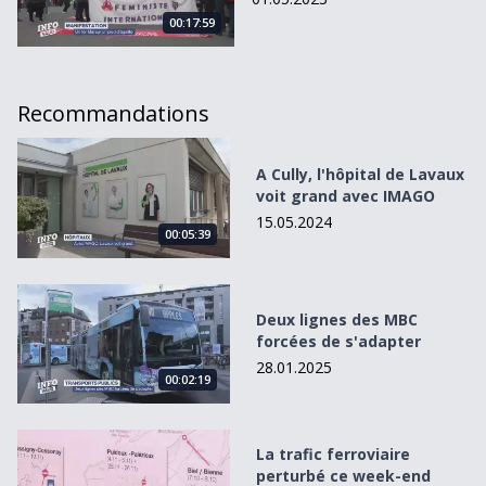
00:17:59
Recommandations
A Cully, l&#039;hôpital de Lavaux voit grand avec IMAGO
A Cully, l'hôpital de Lavaux
voit grand avec IMAGO
15.05.2024
00:05:39
Deux lignes des MBC forcées de s&#039;adapter
Deux lignes des MBC
forcées de s'adapter
28.01.2025
00:02:19
La trafic ferroviaire perturbé ce week-end dans le canton
La trafic ferroviaire
perturbé ce week-end