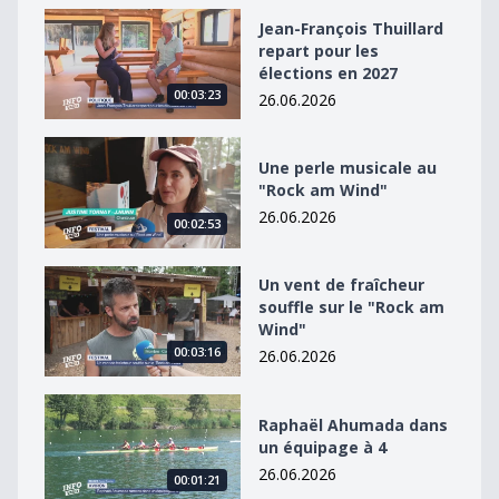
Jean-François Thuillard repart pour les élections en 2
Jean-François Thuillard
repart pour les
élections en 2027
00:03:23
26.06.2026
Une perle musicale au &quot;Rock am Wind&quot;
Une perle musicale au
"Rock am Wind"
26.06.2026
00:02:53
Un vent de fraîcheur souffle sur le &quot;Rock am Win
Un vent de fraîcheur
souffle sur le "Rock am
Wind"
00:03:16
26.06.2026
Raphaël Ahumada dans un équipage à 4
Raphaël Ahumada dans
un équipage à 4
26.06.2026
00:01:21