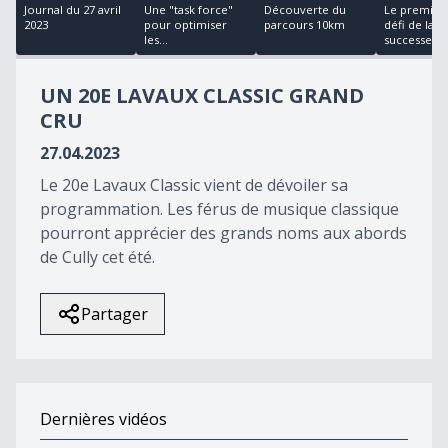
18
Journal du 27 avril
Une "task force"
Découverte du
Le premier
minutes,
2023
pour optimiser
parcours 10km
défi de la
15
les...
successe...
seconds
UN 20E LAVAUX CLASSIC GRAND
CRU
27.04.2023
Le 20e Lavaux Classic vient de dévoiler sa
programmation. Les férus de musique classique
pourront apprécier des grands noms aux abords
de Cully cet été.
Partager
Dernières vidéos