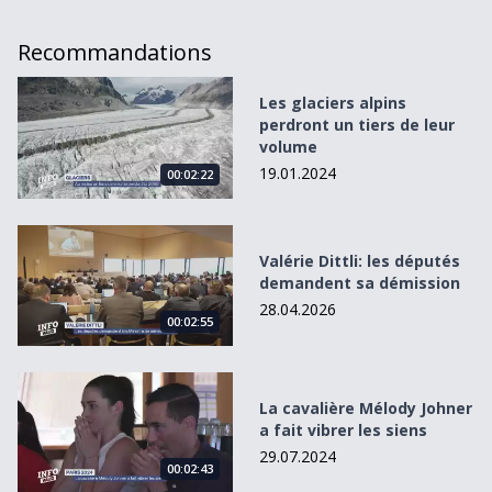
Recommandations
Les glaciers alpins perdront un tiers de leur volume
Les glaciers alpins
perdront un tiers de leur
volume
19.01.2024
00:02:22
Valérie Dittli: les députés demandent sa démission
Valérie Dittli: les députés
demandent sa démission
28.04.2026
00:02:55
La cavalière Mélody Johner a fait vibrer les siens
La cavalière Mélody Johner
a fait vibrer les siens
29.07.2024
00:02:43