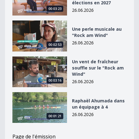
élections en 2027
00:03:23
26.06.2026
Une perle musicale au &quot;Rock am Wind&quot;
Une perle musicale au
"Rock am Wind"
26.06.2026
00:02:53
Un vent de fraîcheur souffle sur le &quot;Rock am Win
Un vent de fraîcheur
souffle sur le "Rock am
Wind"
00:03:16
26.06.2026
Raphaël Ahumada dans un équipage à 4
Raphaël Ahumada dans
un équipage à 4
26.06.2026
00:01:21
Page de l'émission