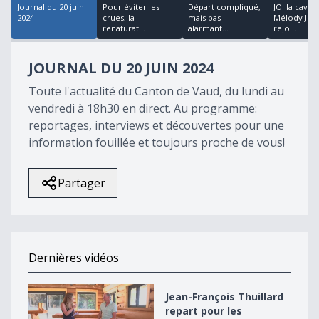
Journal du 20 juin
Pour éviter les
Départ compliqué,
JO: la caval
2024
crues, la
mais pas
Mélody Joh
renaturat...
alarmant...
rejo...
JOURNAL DU 20 JUIN 2024
Toute l'actualité du Canton de Vaud, du lundi au
vendredi à 18h30 en direct. Au programme:
reportages, interviews et découvertes pour une
information fouillée et toujours proche de vous!
Partager
Dernières vidéos
Jean-François Thuillard repart pour les élections en 2
Jean-François Thuillard
repart pour les