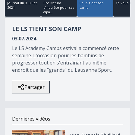
11
Journal du 3 juillet
Pro Natura
Le LS tient son
Ça Vaud le 
minutes,
2024
s'inquiète pour ses
camp
57
alpa...
seconds
LE LS TIENT SON CAMP
03.07.2024
Le LS Academy Camps estival a commencé cette
semaine. L'occasion pour les bambins de
progresser tout en s'entraînant au même
endroit que les "grands" du Lausanne Sport.
Partager
Dernières vidéos
Jean-François Thuillard repart pour les élections en 2