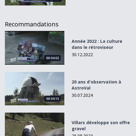
Recommandations
Année 2022 : La culture dans le rétroviseur
Année 2022 : La culture
dans le rétroviseur
30.12.2022
00:04:02
20 ans d&#039;observation à AstroVal
20 ans d'observation à
AstroVal
30.07.2024
00:04:15
Villars développe son offre gravel
Villars développe son offre
gravel
25.08.2023