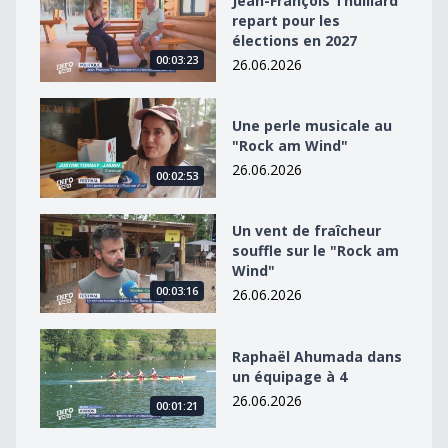
Jean-François Thuillard
repart pour les
élections en 2027
00:03:23
26.06.2026
Une perle musicale au &quot;Rock am Wind&quot;
Une perle musicale au
"Rock am Wind"
26.06.2026
00:02:53
Un vent de fraîcheur souffle sur le &quot;Rock am Win
Un vent de fraîcheur
souffle sur le "Rock am
Wind"
00:03:16
26.06.2026
Raphaël Ahumada dans un équipage à 4
Raphaël Ahumada dans
un équipage à 4
26.06.2026
00:01:21