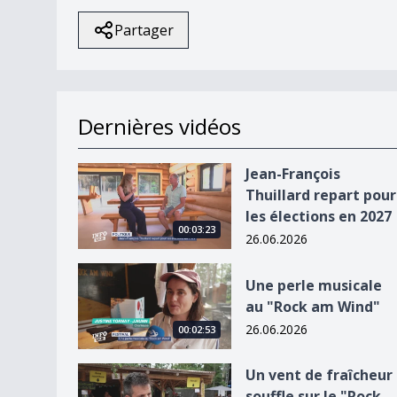
Partager
Dernières vidéos
Jean-François Thuillard repart pour les élection
Jean-François
Thuillard repart pour
les élections en 2027
00:03:23
26.06.2026
Une perle musicale au &quot;Rock am Wind&quo
Une perle musicale
au "Rock am Wind"
26.06.2026
00:02:53
Un vent de fraîcheur souffle sur le &quot;Rock
Un vent de fraîcheur
souffle sur le "Rock