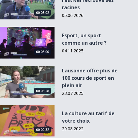
Festival retrouve ses
racines
00:03:02
05.06.2026
Esport, un sport comme un autre ?
Esport, un sport
comme un autre ?
04.11.2025
00:03:00
Lausanne offre plus de 100 cours de sport en plein air
Lausanne offre plus de
100 cours de sport en
plein air
00:03:28
23.07.2025
La culture au tarif de votre choix
La culture au tarif de
votre choix
29.08.2022
00:02:32