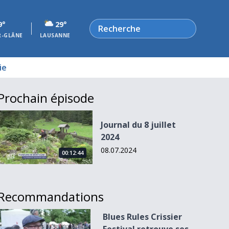
Rechercher
9°
29°
R-GLÂNE
LAUSANNE
ie
Prochain épisode
Journal du 8 juillet 2024
Journal du 8 juillet
2024
08.07.2024
00:12:44
Recommandations
Blues Rules Crissier Festival retrouve ses racines
Blues Rules Crissier