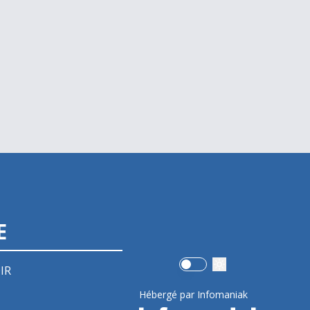
E
Use setting
IR
Hébergé par Infomaniak