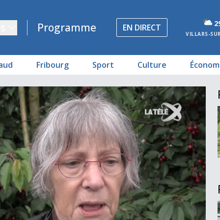
2
s
Programme
EN DIRECT
VILLARS-SU
aud
Fribourg
Sport
Culture
Économ