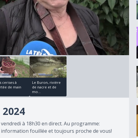
00:05:44
s cerises à
Le Buron, rivière
rtée de main
de nacre et de
mo...
 2024
u vendredi à 18h30 en direct. Au programme:
information fouillée et toujours proche de vous!