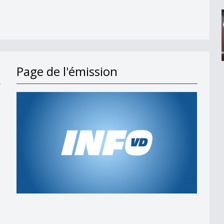
Page de l'émission
s en 2027
t;
 am Wind&quot;