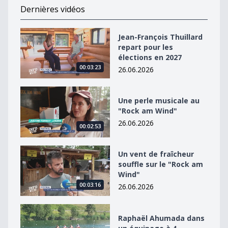
Dernières vidéos
Jean-François Thuillard repart pour les élections en 2
Jean-François Thuillard
repart pour les
élections en 2027
00:03:23
26.06.2026
Une perle musicale au &quot;Rock am Wind&quot;
Une perle musicale au
"Rock am Wind"
26.06.2026
00:02:53
Un vent de fraîcheur souffle sur le &quot;Rock am Win
Un vent de fraîcheur
souffle sur le "Rock am
Wind"
00:03:16
26.06.2026
Raphaël Ahumada dans un équipage à 4
Raphaël Ahumada dans