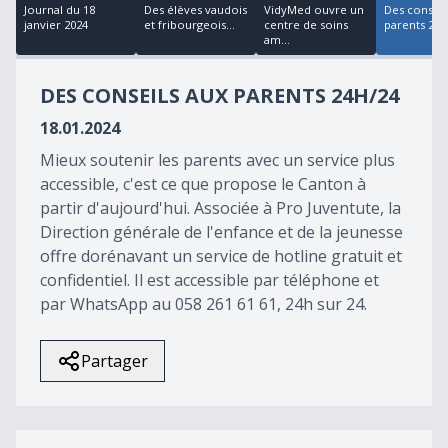
25
Journal du 18
Des élèves vaudois
VidyMed ouvre un
Des conseil
minutes,
janvier 2024
et fribourgeois...
centre de soins
parents 24h
29
am...
seconds
DES CONSEILS AUX PARENTS 24H/24
18.01.2024
Mieux soutenir les parents avec un service plus
accessible, c'est ce que propose le Canton à
partir d'aujourd'hui. Associée à Pro Juventute, la
Direction générale de l'enfance et de la jeunesse
offre dorénavant un service de hotline gratuit et
confidentiel. Il est accessible par téléphone et
par WhatsApp au 058 261 61 61, 24h sur 24.
Partager