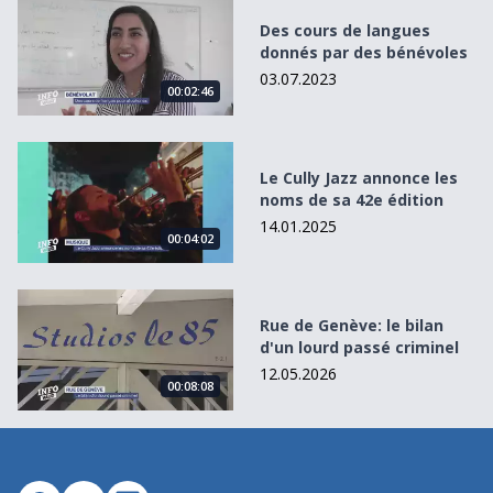
Des cours de langues donnés par des bénévoles
Des cours de langues
donnés par des bénévoles
03.07.2023
00:02:46
Le Cully Jazz annonce les noms de sa 42e édition
Le Cully Jazz annonce les
noms de sa 42e édition
14.01.2025
00:04:02
Rue de Genève: le bilan d&#039;un lourd passé criminel
Rue de Genève: le bilan
d'un lourd passé criminel
12.05.2026
00:08:08