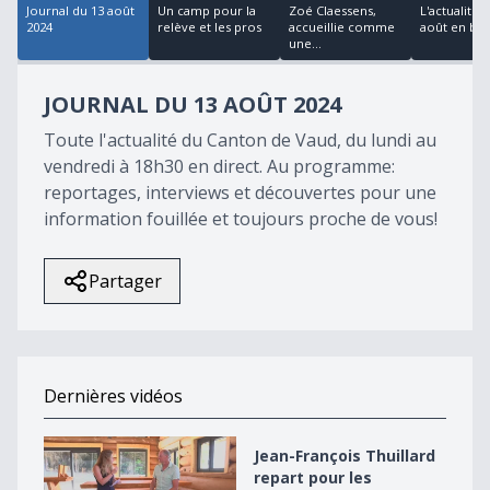
Journal du 13 août
Un camp pour la
Zoé Claessens,
L'actualité 
2024
relève et les pros
accueillie comme
août en bre
une...
JOURNAL DU 13 AOÛT 2024
Toute l'actualité du Canton de Vaud, du lundi au
vendredi à 18h30 en direct. Au programme:
reportages, interviews et découvertes pour une
information fouillée et toujours proche de vous!
Partager
Dernières vidéos
Jean-François Thuillard repart pour les élections en 2
Jean-François Thuillard
repart pour les