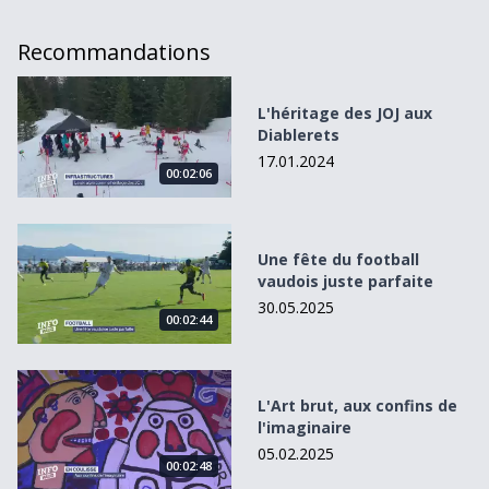
Recommandations
L&#039;héritage des JOJ aux Diablerets
L'héritage des JOJ aux
Diablerets
17.01.2024
00:02:06
Une fête du football vaudois juste parfaite
Une fête du football
vaudois juste parfaite
30.05.2025
00:02:44
L&#039;Art brut, aux confins de l&#039;imaginaire
L'Art brut, aux confins de
l'imaginaire
05.02.2025
00:02:48