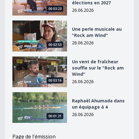
élections en 2027
00:03:23
26.06.2026
Une perle musicale au &quot;Rock am Wind&quot;
Une perle musicale au
"Rock am Wind"
26.06.2026
00:02:53
Un vent de fraîcheur souffle sur le &quot;Rock am Win
Un vent de fraîcheur
souffle sur le "Rock am
Wind"
00:03:16
26.06.2026
Raphaël Ahumada dans un équipage à 4
Raphaël Ahumada dans
un équipage à 4
26.06.2026
00:01:21
Page de l'émission