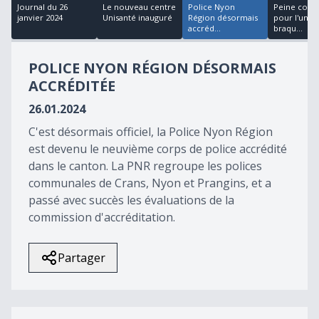
17
Journal du 26
Le nouveau centre
Police Nyon
Peine conf
minutes,
janvier 2024
Unisanté inauguré
Région désormais
pour l'un d
45
accréd...
braqu...
seconds
POLICE NYON RÉGION DÉSORMAIS
ACCRÉDITÉE
26.01.2024
C'est désormais officiel, la Police Nyon Région
est devenu le neuvième corps de police accrédité
dans le canton. La PNR regroupe les polices
communales de Crans, Nyon et Prangins, et a
passé avec succès les évaluations de la
commission d'accréditation.
Partager