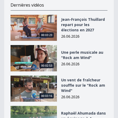
Dernières vidéos
Jean-François Thuillard repart pour les élections en 2
Jean-François Thuillard
repart pour les
élections en 2027
00:03:23
26.06.2026
Une perle musicale au &quot;Rock am Wind&quot;
Une perle musicale au
"Rock am Wind"
26.06.2026
00:02:53
Un vent de fraîcheur souffle sur le &quot;Rock am Win
Un vent de fraîcheur
souffle sur le "Rock am
Wind"
00:03:16
26.06.2026
Raphaël Ahumada dans un équipage à 4
Raphaël Ahumada dans