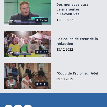
Des menaces aussi permanentes qu&#039;évolutives
Des menaces aussi
permanentes
qu'évolutives
14.11.2022
00:05:14
Les coups de cœur de la rédaction
Les coups de cœur de la
rédaction
15.12.2022
00:01:27
&quot;Coup de Projo&quot; sur A6el
"Coup de Projo" sur A6el
09.10.2025
00:11:43