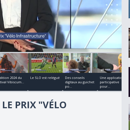
00:01:19
00:01:54
00:01:50
00:00:22
édition 2024 du
Le SLO est relégué
Des conseils
Une application
tival Vibiscum...
digitaux au guichet
participative
po...
pour...
LE PRIX "VÉLO