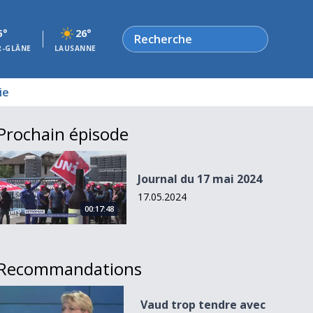
Rechercher
5°
26°
R-GLÂNE
LAUSANNE
ie
Prochain épisode
Journal du 17 mai 2024
Journal du 17 mai 2024
17.05.2024
00:17:48
Recommandations
Vaud trop tendre avec Uber?
Vaud trop tendre avec