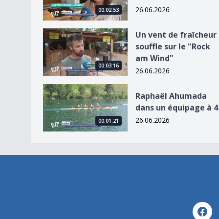
26.06.2026
00:02:53
Un vent de fraîcheur souffle sur le &quot;Rock
Un vent de fraîcheur
souffle sur le "Rock
am Wind"
00:03:16
26.06.2026
Raphaël Ahumada dans un équipage à 4
Raphaël Ahumada
dans un équipage à 4
26.06.2026
00:01:21