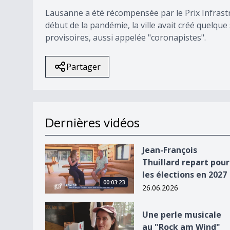
Lausanne a été récompensée par le Prix Infras
début de la pandémie, la ville avait créé quelque
provisoires, aussi appelée "coronapistes".
Partager
Dernières vidéos
Jean-François Thuillard repart pour les élection
Jean-François
Thuillard repart pour
les élections en 2027
00:03:23
26.06.2026
Une perle musicale au &quot;Rock am Wind&quo
Une perle musicale
au "Rock am Wind"