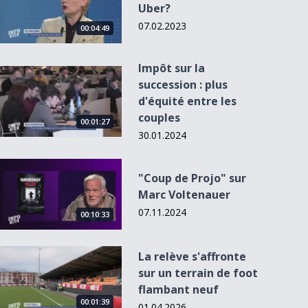
Uber?
07.02.2023
00:04:49
Impôt sur la
Impôt sur la succession : plus d&#039;équité entre les coupl
succession : plus
d'équité entre les
couples
00:02:26
00:01:27
30.01.2024
&quot;Coup de Projo&quot; sur Marc Voltenauer
"Coup de Projo" sur
Lausanne
Jubilé des Magasins
Marc Voltenauer
remporte le prix
du Monde
"Vélo Inf...
07.11.2024
00:10:33
La relève s&#039;affronte sur un terrain de foot flambant n
La relève s'affronte
sur un terrain de foot
flambant neuf
00:01:39
01.04.2026