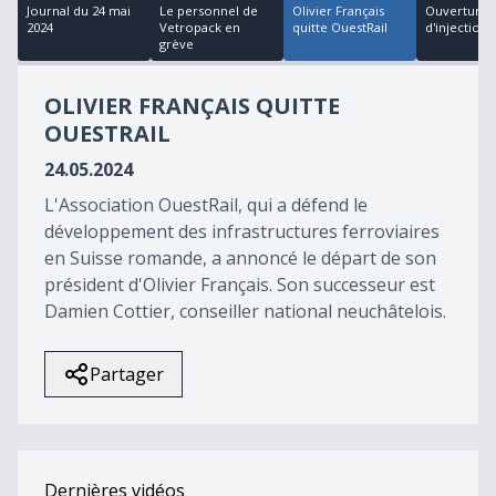
18
Journal du 24 mai
Le personnel de
Olivier Français
Ouverture d
minutes,
2024
Vetropack en
quitte OuestRail
d'injection à
2
grève
seconds
OLIVIER FRANÇAIS QUITTE
OUESTRAIL
24.05.2024
L'Association OuestRail, qui a défend le
développement des infrastructures ferroviaires
en Suisse romande, a annoncé le départ de son
président d'Olivier Français. Son successeur est
Damien Cottier, conseiller national neuchâtelois.
Partager
Dernières vidéos