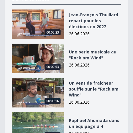
Jean-François Thuillard repart pour les élections en 2
Jean-François Thuillard
repart pour les
élections en 2027
00:03:23
26.06.2026
Une perle musicale au &quot;Rock am Wind&quot;
Une perle musicale au
"Rock am Wind"
26.06.2026
00:02:53
Un vent de fraîcheur souffle sur le &quot;Rock am Win
Un vent de fraîcheur
souffle sur le "Rock am
Wind"
00:03:16
26.06.2026
Raphaël Ahumada dans un équipage à 4
Raphaël Ahumada dans
un équipage à 4