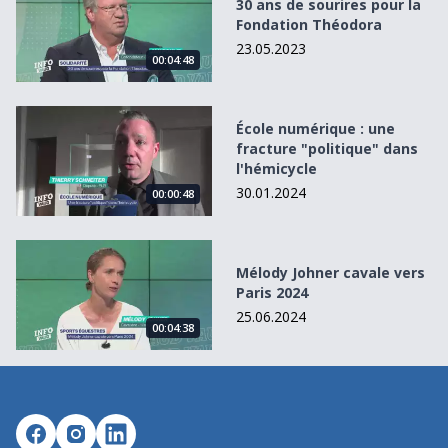
30 ans de sourires pour la
Fondation Théodora
23.05.2023
00:04:48
École numérique : une fracture &quot;politique&quot; dan
École numérique : une
fracture "politique" dans
l'hémicycle
30.01.2024
00:00:48
Mélody Johner cavale vers Paris 2024
Mélody Johner cavale vers
Paris 2024
25.06.2024
00:04:38