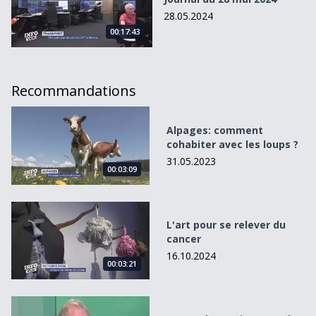
28.05.2024
00:17:43
Recommandations
Alpages: comment cohabiter avec les loups ?
Alpages: comment
cohabiter avec les loups ?
31.05.2023
00:03:09
L&#039;art pour se relever du cancer
L'art pour se relever du
cancer
16.10.2024
00:03:21
30 ans de sourires pour la Fondation Théodora