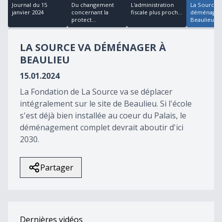
17
Journal du 15
Du changement
L'administration
La Source 
minutes,
janvier 2024
concernant la
fiscale plus proch...
déménager
51
protect...
Beaulieu
seconds
LA SOURCE VA DÉMÉNAGER À
BEAULIEU
15.01.2024
La Fondation de La Source va se déplacer
intégralement sur le site de Beaulieu. Si l'école
s'est déjà bien installée au coeur du Palais, le
déménagement complet devrait aboutir d'ici
2030.
Partager
Dernières vidéos