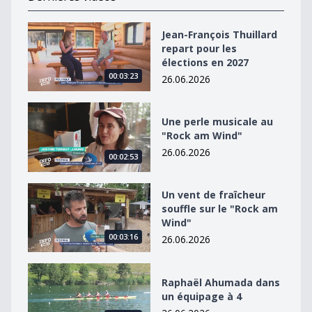
Jean-François Thuillard repart pour les élections en 2
Jean-François Thuillard
repart pour les
élections en 2027
00:03:23
26.06.2026
Une perle musicale au &quot;Rock am Wind&quot;
Une perle musicale au
"Rock am Wind"
26.06.2026
00:02:53
Un vent de fraîcheur souffle sur le &quot;Rock am Win
Un vent de fraîcheur
souffle sur le "Rock am
Wind"
00:03:16
26.06.2026
Raphaël Ahumada dans un équipage à 4
Raphaël Ahumada dans
un équipage à 4