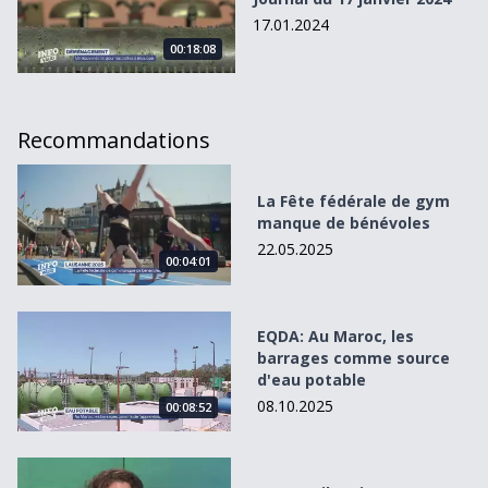
17.01.2024
00:18:08
Recommandations
La Fête fédérale de gym manque de bénévoles
La Fête fédérale de gym
manque de bénévoles
22.05.2025
00:04:01
EQDA: Au Maroc, les barrages comme source d&#039;eau
EQDA: Au Maroc, les
barrages comme source
d'eau potable
08.10.2025
00:08:52
Ouestrail craint pour l&#039;avenir en Suisse romande