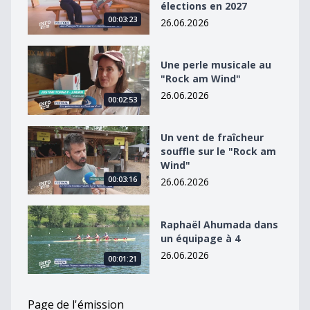
élections en 2027
00:03:23
26.06.2026
Une perle musicale au &quot;Rock am Wind&quot;
Une perle musicale au
"Rock am Wind"
26.06.2026
00:02:53
Un vent de fraîcheur souffle sur le &quot;Rock am Win
Un vent de fraîcheur
souffle sur le "Rock am
Wind"
00:03:16
26.06.2026
Raphaël Ahumada dans un équipage à 4
Raphaël Ahumada dans
un équipage à 4
26.06.2026
00:01:21
Page de l'émission