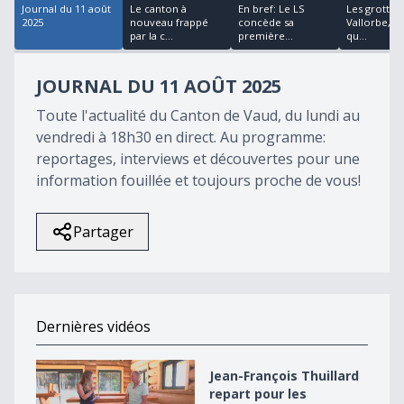
Journal du 11 août
Le canton à
En bref: Le LS
Les grottes
2025
nouveau frappé
concède sa
Vallorbe, un
par la c...
première...
qu...
JOURNAL DU 11 AOÛT 2025
Toute l'actualité du Canton de Vaud, du lundi au
vendredi à 18h30 en direct. Au programme:
reportages, interviews et découvertes pour une
information fouillée et toujours proche de vous!
Partager
Dernières vidéos
Jean-François Thuillard repart pour les élections en 2
Jean-François Thuillard
repart pour les