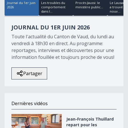
Journal du 1er juin
Les troubles du
Procès Jaussi: le
Le Lausann
2026
comportement
ministère public...
a trouvé so
dans l...
nouv...
JOURNAL DU 1ER JUIN 2026
Toute l'actualité du Canton de Vaud, du lundi au
vendredi à 18h30 en direct. Au programme:
reportages, interviews et découvertes pour une
information fouillée et toujours proche de vous!
Partager
Dernières vidéos
Jean-François Thuillard repart pour les élections en 2
Jean-François Thuillard
repart pour les