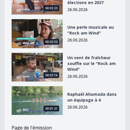
élections en 2027
00:03:23
26.06.2026
Une perle musicale au &quot;Rock am Wind&quot;
Une perle musicale au
"Rock am Wind"
26.06.2026
00:02:53
Un vent de fraîcheur souffle sur le &quot;Rock am Win
Un vent de fraîcheur
souffle sur le "Rock am
Wind"
00:03:16
26.06.2026
Raphaël Ahumada dans un équipage à 4
Raphaël Ahumada dans
un équipage à 4
26.06.2026
00:01:21
Page de l'émission