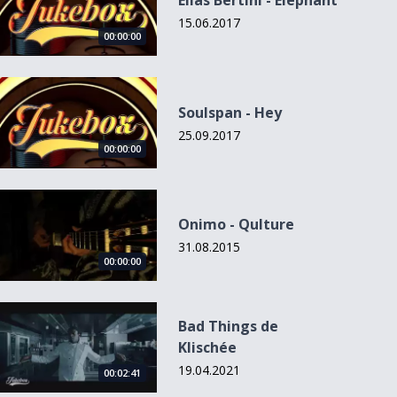
Elias Bertini - Elephant
15.06.2017
00:00:00
Soulspan - Hey
Soulspan - Hey
25.09.2017
00:00:00
Onimo - Qulture
Onimo - Qulture
31.08.2015
00:00:00
Bad Things de Klischée
Bad Things de
Klischée
19.04.2021
00:02:41