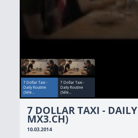
00:00:00
00:00:00
0
seconds
of
3
minutes,
1
7 Dollar Taxi -
7 Dollar Taxi -
second
Volume
Daily Routine
Daily Routine
90%
(Séle...
(Séle...
7 DOLLAR TAXI - DAIL
MX3.CH)
10.03.2014