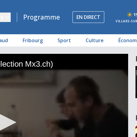
1
s
Programme
EN DIRECT
VILLARS-SU
aud
Fribourg
Sport
Culture
Économ
élection Mx3.ch)