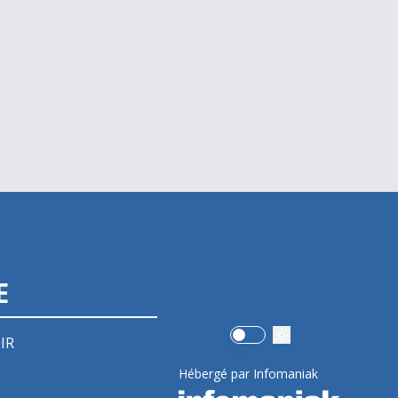
E
Use setting
IR
Hébergé par Infomaniak