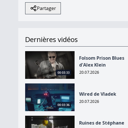
Partager
Dernières vidéos
Folsom Prison Blues d&#039;Alex Klein
Folsom Prison Blues
d'Alex Klein
20.07.2026
00:03:33
Wired de Vladek
Wired de Vladek
20.07.2026
00:03:36
Ruines de Stéphane Blok
Ruines de Stéphane