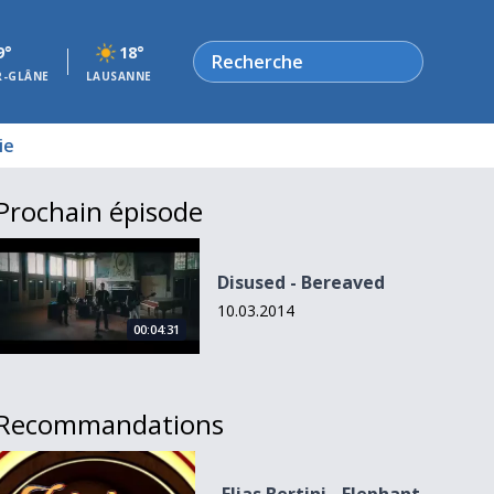
Rechercher
9°
18°
R-GLÂNE
LAUSANNE
ie
Prochain épisode
Disused - Bereaved
Disused - Bereaved
10.03.2014
00:04:31
Recommandations
Elias Bertini - Elephant