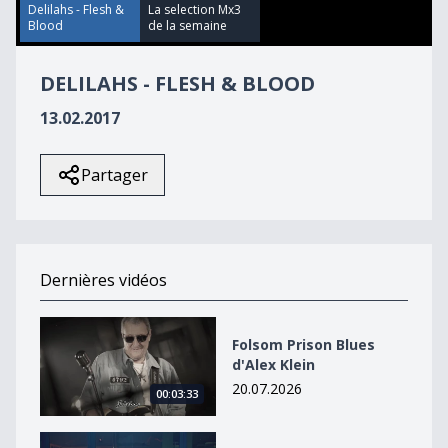
40
Delilahs - Flesh &
La selection Mx3
seconds
Blood
de la semaine
DELILAHS - FLESH & BLOOD
13.02.2017
Partager
Dernières vidéos
Folsom Prison Blues d&#039;Alex Klein
Folsom Prison Blues
d'Alex Klein
20.07.2026
00:03:33
Wired de Vladek