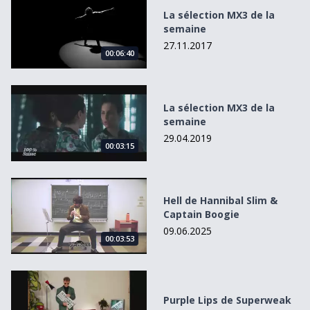
La sélection MX3 de la
semaine
27.11.2017
00:06:40
La sélection MX3 de la semaine
La sélection MX3 de la
semaine
29.04.2019
00:03:15
Hell de Hannibal Slim &amp; Captain Boogie
Hell de Hannibal Slim &
Captain Boogie
09.06.2025
00:03:53
Purple Lips de Superweak
Purple Lips de Superweak