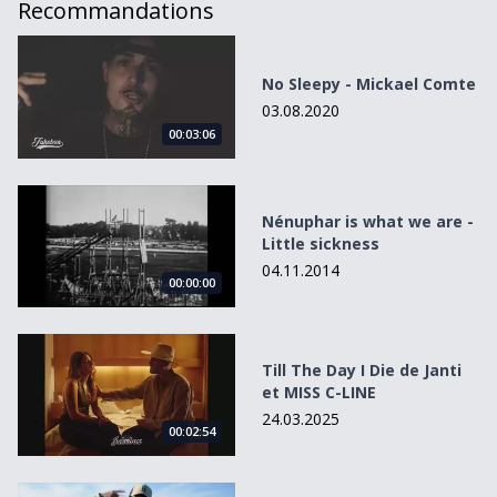
Recommandations
No Sleepy - Mickael Comte
No Sleepy - Mickael Comte
03.08.2020
00:03:06
Nénuphar is what we are - Little sickness
Nénuphar is what we are -
Little sickness
04.11.2014
00:00:00
Till The Day I Die de Janti et MISS C-LINE
Till The Day I Die de Janti
et MISS C-LINE
24.03.2025
00:02:54
Un peu de rap genevois