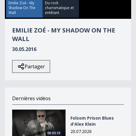
36
Emilie Zoé - My
Du rock
seconds
Shadow On The
charismatique et
Wall
entêtant
EMILIE ZOÉ - MY SHADOW ON THE
WALL
30.05.2016
Partager
Dernières vidéos
Folsom Prison Blues d&#039;Alex Klein
Folsom Prison Blues
d'Alex Klein
20.07.2026
00:03:33