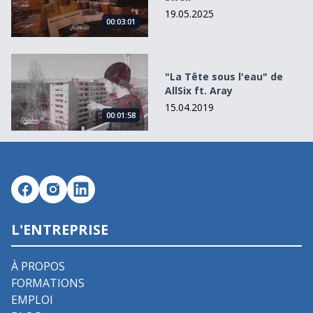
19.05.2025
00:03:01
&quot;La Tête sous l&#039;eau&quot; de AllSix ft. Aray
"La Tête sous l'eau" de
AllSix ft. Aray
15.04.2019
00:01:58
L'ENTREPRISE
À PROPOS
FORMATIONS
EMPLOI