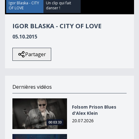
50
Igor Blaska - CITY
Un clip qui fait
seconds
OF LOVE
danser !
IGOR BLASKA - CITY OF LOVE
05.10.2015
Partager
Dernières vidéos
Folsom Prison Blues d&#039;Alex Klein
Folsom Prison Blues
d'Alex Klein
20.07.2026
00:03:33
Wired de Vladek