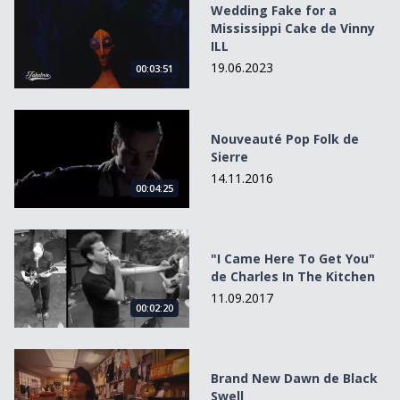
Wedding Fake for a
Mississippi Cake de Vinny
ILL
19.06.2023
00:03:51
Nouveauté Pop Folk de Sierre
Nouveauté Pop Folk de
Sierre
14.11.2016
00:04:25
&quot;I Came Here To Get You&quot; de Charles In The K
"I Came Here To Get You"
de Charles In The Kitchen
11.09.2017
00:02:20
Brand New Dawn de Black Swell
Brand New Dawn de Black
Swell