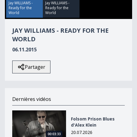
44
Jay WILLIAMS -
Jay WILLIAMS -
seconds
Ready for the
Ready for the
World
World
JAY WILLIAMS - READY FOR THE
WORLD
06.11.2015
Partager
Dernières vidéos
Folsom Prison Blues d&#039;Alex Klein
Folsom Prison Blues
d'Alex Klein
20.07.2026
00:03:33