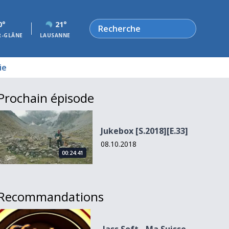
Rechercher
0°
21°
R-GLÂNE
LAUSANNE
ie
Prochain épisode
Jukebox [S.2018][E.33]
Jukebox [S.2018][E.33]
08.10.2018
00:24:41
Recommandations
Jass Soft - Ma Suisse