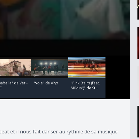
00:03:28
00:03:22
sabella" de Veri-
"Vole" de Alyx
"Pink Stairs (feat.
C
Milvus")" de St...
obeat et il nous fait danser au rythme de sa musique