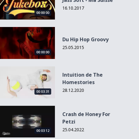
Jass Soft - Ma Suisse
16.10.2017
00:00:00
Du Hip Hop Groovy
Du Hip Hop Groovy
25.05.2015
00:00:00
Intuition de The Homestories
Intuition de The
Homestories
28.12.2020
00:03:31
Crash de Honey For Petzi
Crash de Honey For
Petzi
25.04.2022
00:03:12