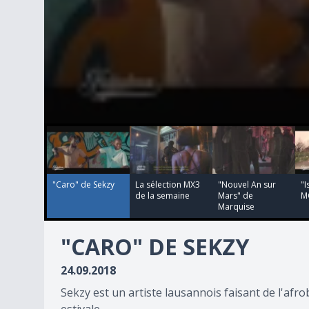
00:03:44
00:03:15
00:03:40
00:03:05
0
seconds
of
3
minutes,
44
"Caro" de Sekzy
La sélection MX3
"Nouvel An sur
"I
seconds
Volume
de la semaine
Mars" de
M
90%
Marquise
"CARO" DE SEKZY
24.09.2018
Sekzy est un artiste lausannois faisant de l'afr
estivale.