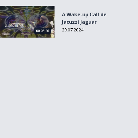
A Wake-up Call de Jacuzzi Jaguar
A Wake-up Call de
Jacuzzi Jaguar
29.07.2024
00:03:26