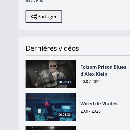
Partager
Dernières vidéos
Folsom Prison Blues d&#039;Alex Klein
Folsom Prison Blues
d'Alex Klein
20.07.2026
00:03:33
Wired de Vladek
Wired de Vladek
20.07.2026
00:03:36
Ruines de Stéphane Blok