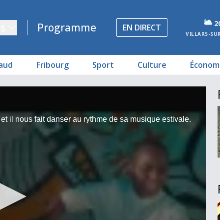
2
s
Programme
EN DIRECT
VILLARS-SU
aud
Fribourg
Sport
Culture
Économ
 et il nous fait danser au rythme de sa musique estivale.