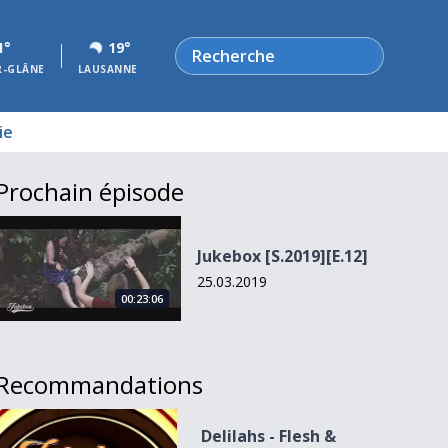
Rechercher
1°
19°
R-GLÂNE
LAUSANNE
ie
Prochain épisode
Jukebox [S.2019][E.12]
Jukebox [S.2019][E.12]
25.03.2019
00:23:06
Recommandations
Delilahs - Flesh &amp; Blood
Delilahs - Flesh &