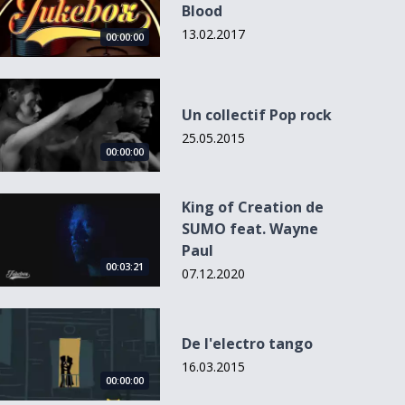
Blood
13.02.2017
00:00:00
Un collectif Pop rock
Un collectif Pop rock
25.05.2015
00:00:00
King of Creation de SUMO feat. Wayne Paul
King of Creation de
SUMO feat. Wayne
Paul
00:03:21
07.12.2020
De l&#039;electro tango
De l'electro tango
16.03.2015
00:00:00