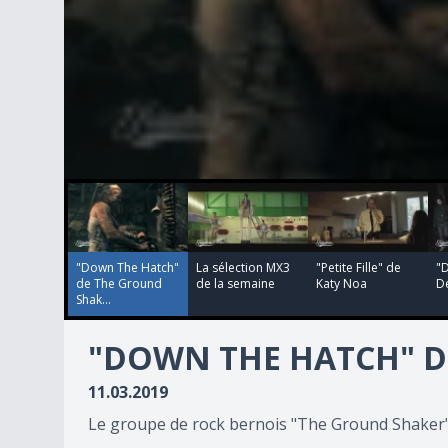
00:04:25
00:04:42
00:03:08
00:05:20
0
seconds
of
4
minutes,
25
"Down The Hatch"
La sélection MX3
"Petite Fille" de
"
seconds
Volume
de The Ground
de la semaine
Katy Noa
D
90%
Shak...
"DOWN THE HATCH" D
11.03.2019
Le groupe de rock bernois "The Ground Shaker" 