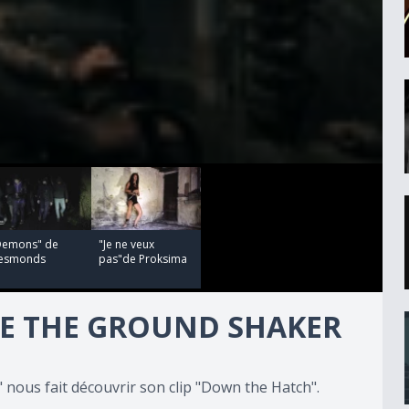
00:02:46
Demons" de
"Je ne veux
esmonds
pas"de Proksima
E THE GROUND SHAKER
nous fait découvrir son clip "Down the Hatch".