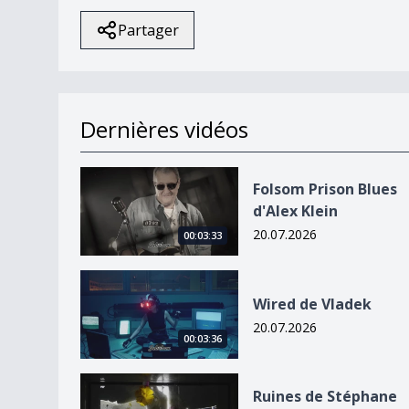
Partager
Dernières vidéos
Folsom Prison Blues d&#039;Alex Klein
Folsom Prison Blues
d'Alex Klein
20.07.2026
00:03:33
Wired de Vladek
Wired de Vladek
20.07.2026
00:03:36
Ruines de Stéphane Blok
Ruines de Stéphane