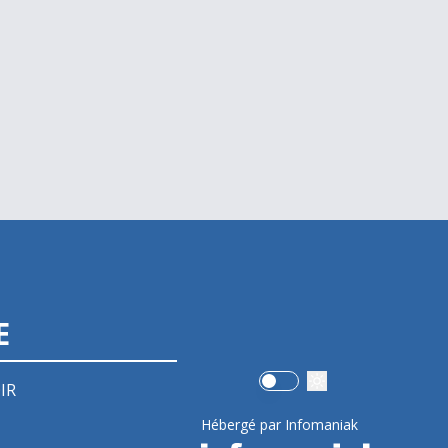
E
Use setting
IR
Hébergé par Infomaniak