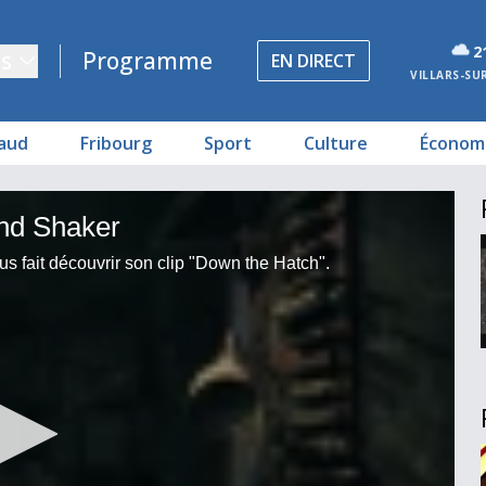
2
s
Programme
EN DIRECT
VILLARS-SU
aud
Fribourg
Sport
Culture
Économ
nd Shaker
 fait découvrir son clip "Down the Hatch".