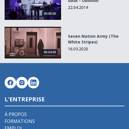
GAIA - Oblivion
22.04.2014
00:00:00
Seven Nation Army (The White Stripes)
Seven Nation Army (The
White Stripes)
16.03.2020
00:04:09
L'ENTREPRISE
À PROPOS
FORMATIONS
EMPLOI