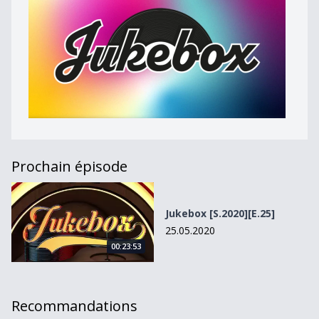
Prochain épisode
Jukebox [S.2020][E.25]
Jukebox [S.2020][E.25]
25.05.2020
00:23:53
Recommandations