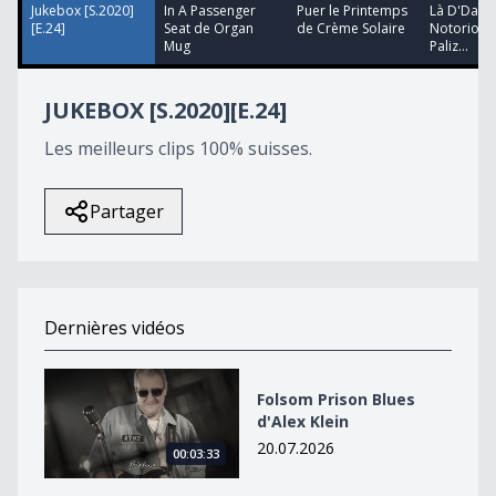
52
Jukebox [S.2020]
In A Passenger
Puer le Printemps
Là D'Dans
seconds
[E.24]
Seat de Organ
de Crème Solaire
Notorious
Mug
Paliz...
JUKEBOX [S.2020][E.24]
Les meilleurs clips 100% suisses.
Partager
Dernières vidéos
Folsom Prison Blues d&#039;Alex Klein
Folsom Prison Blues
d'Alex Klein
20.07.2026
00:03:33