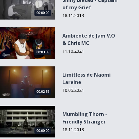
Shiny Blades - Captain
of my Grief
00:00:00
18.11.2013
Ambiente de Jam V.O &amp; Chris MC
Ambiente de Jam V.O
& Chris MC
11.10.2021
00:03:38
Limitless de Naomi Lareine
Limitless de Naomi
Lareine
10.05.2021
00:02:36
Mumbling Thorn - Friendly Stranger
Mumbling Thorn -
Friendly Stranger
18.11.2013
00:00:00