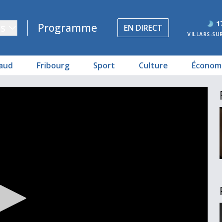
1
s
Programme
EN DIRECT
VILLARS-SU
aud
Fribourg
Sport
Culture
Économ