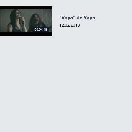
&quot;Vaya&quot; de Vaya
"Vaya" de Vaya
12.02.2018
00:04:48