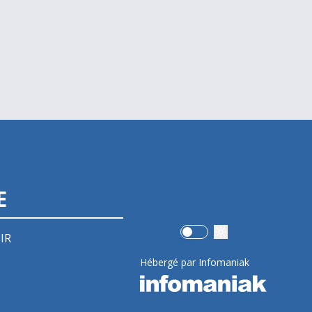
E
Use setting
IR
Hébergé par Infomaniak