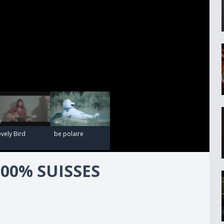
00:03:34
vely Bird
be polaire
100% SUISSES