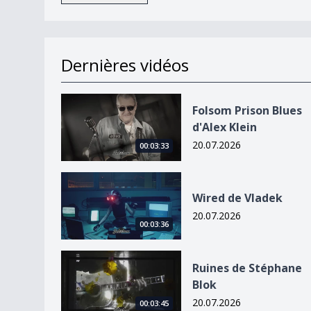
Dernières vidéos
Folsom Prison Blues d&#039;Alex Klein
Folsom Prison Blues
d'Alex Klein
20.07.2026
00:03:33
Wired de Vladek
Wired de Vladek
20.07.2026
00:03:36
Ruines de Stéphane Blok
Ruines de Stéphane
Blok
20.07.2026
00:03:45