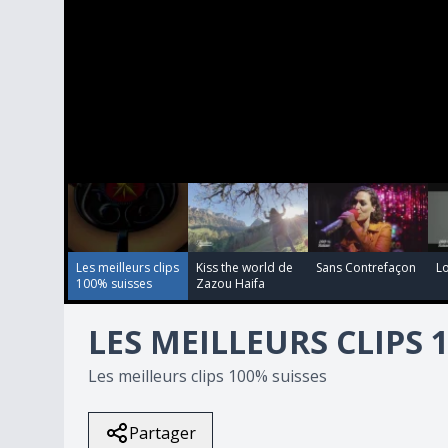
00:03:23
00:03:19
00:03:26
0
seconds
of
22
minutes,
29
Les meilleurs clips
Kiss the world de
Sans Contrefaçon
Lo
seconds
Volume
100% suisses
Zazou Haifa
90%
LES MEILLEURS CLIPS 
Les meilleurs clips 100% suisses
Partager