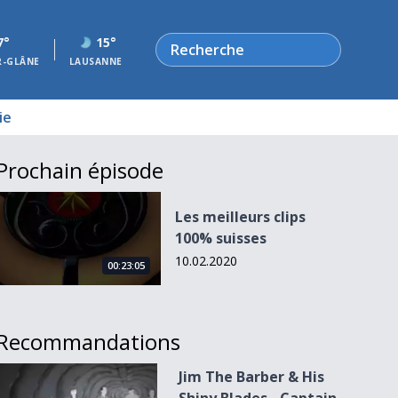
Rechercher
7°
15°
R-GLÂNE
LAUSANNE
ie
Prochain épisode
Les meilleurs clips 100% suisses
Les meilleurs clips
100% suisses
10.02.2020
00:23:05
Recommandations
Jim The Barber &amp; His Shiny Blades - Captain of my Grief
Jim The Barber & His