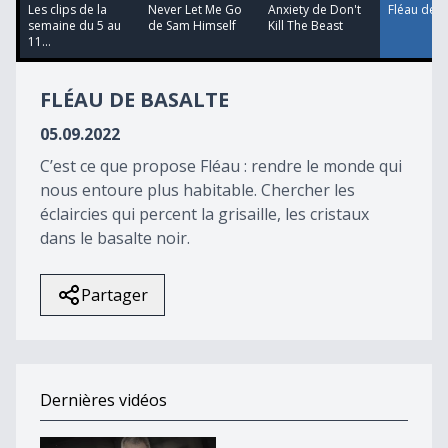
22
Les clips de la
Never Let Me Go
Anxiety de Don't
Fléau de B
minutes,
semaine du 5 au
de Sam Himself
Kill The Beast
11
11...
seconds
FLÉAU DE BASALTE
05.09.2022
C’est ce que propose Fléau : rendre le monde qui
nous entoure plus habitable. Chercher les
éclaircies qui percent la grisaille, les cristaux
dans le basalte noir.
Partager
Dernières vidéos