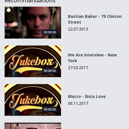
Recommandations
Bastian Baker - 79 Clinton Street
Bastian Baker - 79 Clinton
Street
22.07.2013
00:00:00
We Are Interview - New York
We Are Interview - New
York
27.03.2017
00:00:00
Macro - Ibiza Love
Macro - Ibiza Love
06.11.2017
00:00:00
Seven Nation Army (The White Stripes)