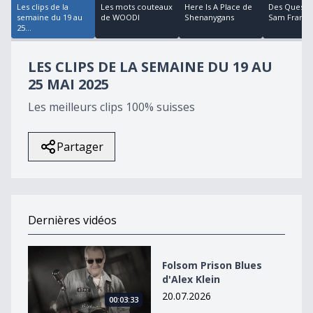
Les clips de la
Les mots couteaux
Here Is A Place de
Des Questi
semaine du 19 au
de WOODI
Shenanygans
Sam Frank 
25...
LES CLIPS DE LA SEMAINE DU 19 AU
25 MAI 2025
Les meilleurs clips 100% suisses
Partager
Dernières vidéos
Folsom Prison Blues d&#039;Alex Klein
Folsom Prison Blues
d'Alex Klein
20.07.2026
00:03:33