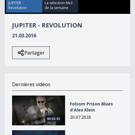
4
JUPITER -
La sélection Mx3
seconds
Revolution
de la semaine
JUPITER - REVOLUTION
21.03.2016
Partager
Dernières vidéos
Folsom Prison Blues d&#039;Alex Klein
Folsom Prison Blues
d'Alex Klein
20.07.2026
00:03:33
Wired de Vladek