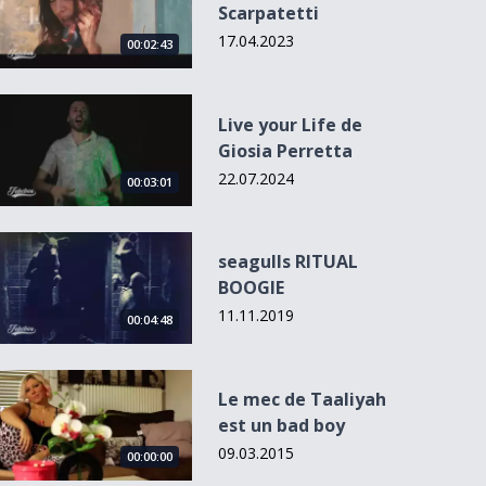
Scarpatetti
17.04.2023
00:02:43
Live your Life de Giosia Perretta
Live your Life de
Giosia Perretta
22.07.2024
00:03:01
seagulls RITUAL BOOGIE
seagulls RITUAL
BOOGIE
11.11.2019
00:04:48
Le mec de Taaliyah est un bad boy
Le mec de Taaliyah
est un bad boy
09.03.2015
00:00:00