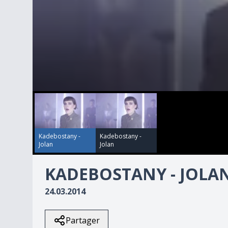
00:00:00
00:00:00
0
seconds
of
3
minutes,
57
Kadebostany -
Kadebostany -
seconds
Volume
Jolan
Jolan
90%
KADEBOSTANY - JOLA
24.03.2014
Partager