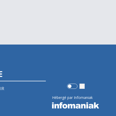
E
Use setting
IR
Hébergé par Infomaniak