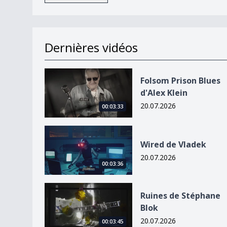
Dernières vidéos
Folsom Prison Blues d&#039;Alex Klein
Folsom Prison Blues
d'Alex Klein
20.07.2026
00:03:33
Wired de Vladek
Wired de Vladek
20.07.2026
00:03:36
Ruines de Stéphane Blok
Ruines de Stéphane
Blok
20.07.2026
00:03:45