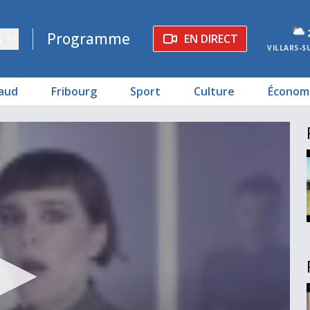
s
Programme
EN DIRECT
VILLARS-S
aud
Fribourg
Sport
Culture
Économ