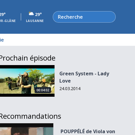
Rechercher
29°
29°
UR-GLÂNE
LAUSANNE
ie
Prochain épisode
Green System - Lady Love
Green System - Lady
Love
24.03.2014
00:04:02
Recommandations
POUPPÉLÉ de Viola von Scarpatetti
POUPPÉLÉ de Viola von