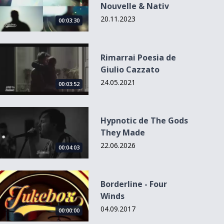
Nouvelle & Nativ
20.11.2023
00:03:30
Rimarrai Poesia de Giulio Cazzato
Rimarrai Poesia de
Giulio Cazzato
24.05.2021
00:03:52
Hypnotic de The Gods They Made
Hypnotic de The Gods
They Made
22.06.2026
00:04:03
Borderline - Four Winds
Borderline - Four
Winds
04.09.2017
00:00:00