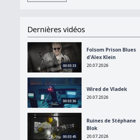
Dernières vidéos
Folsom Prison Blues d&#039;Alex Klein
Folsom Prison Blues
d'Alex Klein
20.07.2026
00:03:33
Wired de Vladek
Wired de Vladek
20.07.2026
00:03:36
Ruines de Stéphane Blok
Ruines de Stéphane
Blok
20.07.2026
00:03:45