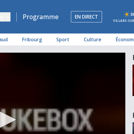
3
s
Programme
EN DIRECT
VILLARS-SU
aud
Fribourg
Sport
Culture
Économ