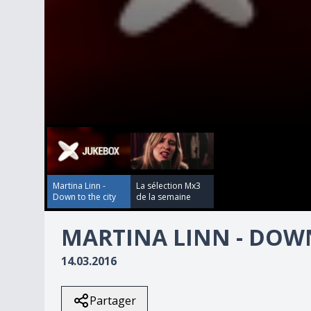
00:00:00
00:04:07
0
seconds
of
4
minutes,
7
Martina Linn -
La sélection Mx3
seconds
Volume
Down to the city
de la semaine
90%
MARTINA LINN - DOWN
14.03.2016
Partager