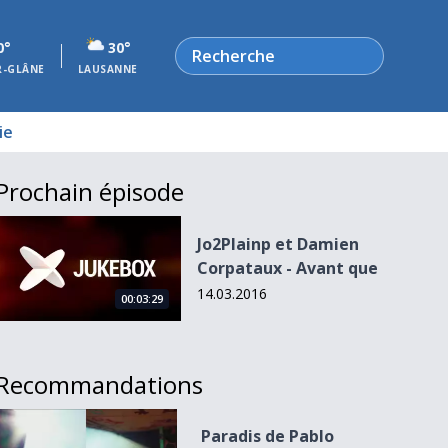
Rechercher
0°
30°
R-GLÂNE
LAUSANNE
ie
Prochain épisode
Jo2Plainp et Damien Corpataux - Avant que
Jo2Plainp et Damien
Corpataux - Avant que
14.03.2016
00:03:29
Recommandations
Paradis de Pablo Nouvelle &amp; Nativ
Paradis de Pablo