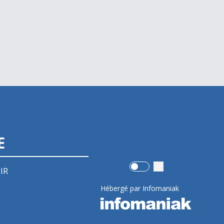
E
Use setting
IR
Hébergé par Infomaniak