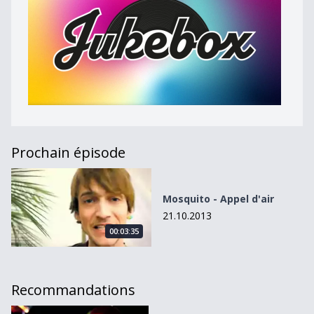
Prochain épisode
Mosquito - Appel d&#039;air
Mosquito - Appel d'air
21.10.2013
00:03:35
Recommandations
Ciel A Vendre - I need something divine