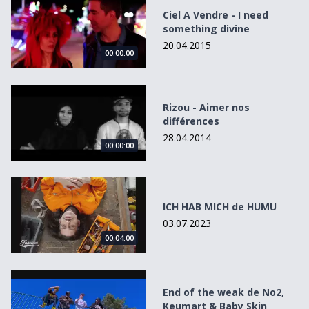
Ciel A Vendre - I need
something divine
20.04.2015
00:00:00
Rizou - Aimer nos différences
Rizou - Aimer nos
différences
28.04.2014
00:00:00
ICH HAB MICH de HUMU
ICH HAB MICH de HUMU
03.07.2023
00:04:00
End of the weak de No2, Keumart &amp; Baby Skin
End of the weak de No2,
Keumart & Baby Skin