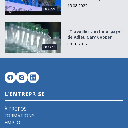
15.08.2022
00:03:26
&quot;Travailler c&#039;est mal payé&quot; de Adieu Gar
"Travailler c'est mal payé"
de Adieu Gary Cooper
09.10.2017
00:04:13
L'ENTREPRISE
À PROPOS
FORMATIONS
EMPLOI