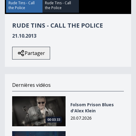
44
Rude Tins - Call
Rude Tins - Call
seconds
the Police
the Police
RUDE TINS - CALL THE POLICE
21.10.2013
Partager
Dernières vidéos
Folsom Prison Blues d&#039;Alex Klein
Folsom Prison Blues
d'Alex Klein
20.07.2026
00:03:33
Wired de Vladek