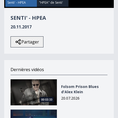
13
Senti' - HPEA
"HPEA" de Senti'
seconds
SENTI' - HPEA
20.11.2017
Partager
Dernières vidéos
Folsom Prison Blues d&#039;Alex Klein
Folsom Prison Blues
d'Alex Klein
20.07.2026
00:03:33
Wired de Vladek