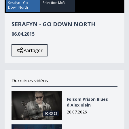
40
Serafyn - Go
Selection Mx3
seconds
Down North
SERAFYN - GO DOWN NORTH
06.04.2015
Partager
Dernières vidéos
Folsom Prison Blues d&#039;Alex Klein
Folsom Prison Blues
d'Alex Klein
20.07.2026
00:03:33
Wired de Vladek