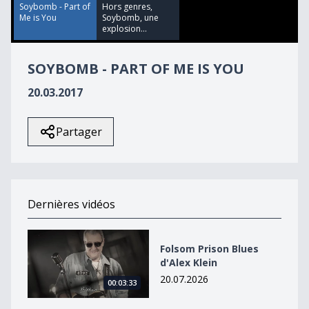
26
Soybomb - Part of
Hors genres,
seconds
Me is You
Soybomb, une
explosion...
SOYBOMB - PART OF ME IS YOU
20.03.2017
Partager
Dernières vidéos
Folsom Prison Blues d&#039;Alex Klein
Folsom Prison Blues
d'Alex Klein
20.07.2026
00:03:33