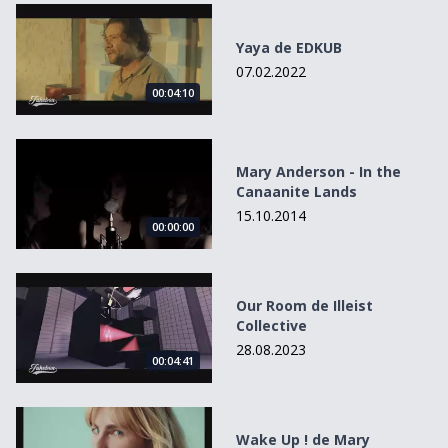
Yaya de EDKUB
Yaya de EDKUB
07.02.2022
00:04:10
Mary Anderson - In the Canaanite Lands
Mary Anderson - In the
Canaanite Lands
15.10.2014
00:00:00
Our Room de Illeist Collective
Our Room de Illeist
Collective
28.08.2023
00:04:41
Wake Up ! de Mary Middlefield
Wake Up ! de Mary