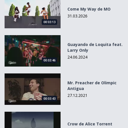
Come My Way de MO
31.03.2026
00:03:13
Guayando de Loquita feat. Larry Only
Guayando de Loquita feat.
Larry Only
24.06.2024
00:03:46
Mr. Preacher de Olimpic Antigua
Mr. Preacher de Olimpic
Antigua
27.12.2021
00:03:43
Crow de Alice Torrent
Crow de Alice Torrent