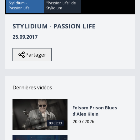
53
Stylidium -
"Passion Life" de
seconds
Passion Life
Stylidium
STYLIDIUM - PASSION LIFE
25.09.2017
Partager
Dernières vidéos
Folsom Prison Blues d&#039;Alex Klein
Folsom Prison Blues
d'Alex Klein
20.07.2026
00:03:33
Wired de Vladek