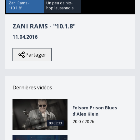
43
Zani Rams -
Un peu de hip-
seconds
"10.1.8"
hop lausannois
ZANI RAMS - "10.1.8"
11.04.2016
Partager
Dernières vidéos
Folsom Prison Blues d&#039;Alex Klein
Folsom Prison Blues
d'Alex Klein
20.07.2026
00:03:33
Wired de Vladek