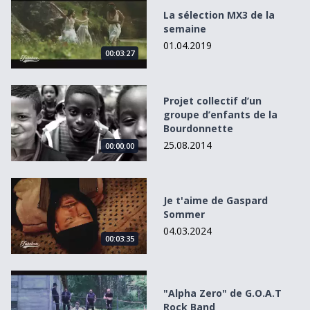
La sélection MX3 de la
semaine
01.04.2019
00:03:27
Projet collectif d’un groupe d’enfants de la Bourdonnette
Projet collectif d’un
groupe d’enfants de la
Bourdonnette
25.08.2014
00:00:00
Je t&#039;aime de Gaspard Sommer
Je t'aime de Gaspard
Sommer
04.03.2024
00:03:35
&quot;Alpha Zero&quot; de G.O.A.T Rock Band
"Alpha Zero" de G.O.A.T
Rock Band