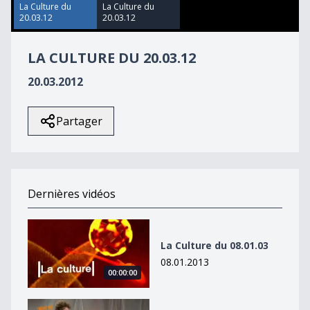
8
La Culture du
La Culture du
seconds
20.03.12
20.03.12
LA CULTURE DU 20.03.12
20.03.2012
Partager
Dernières vidéos
La Culture du 08.01.03
La Culture du 08.01.03
08.01.2013
00:00:00
La Culture du 08.01.13 - Best of Lives 3/3