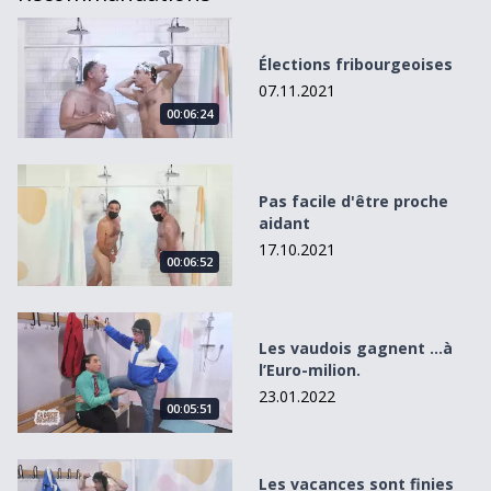
Élections fribourgeoises
Élections fribourgeoises
07.11.2021
00:06:24
Pas facile d&#039;être proche aidant
Pas facile d'être proche
aidant
17.10.2021
00:06:52
Les vaudois gagnent ...à l’Euro-milion.
Les vaudois gagnent ...à
l’Euro-milion.
23.01.2022
00:05:51
Les vacances sont finies (aussi pour le médecin cantonal)
Les vacances sont finies