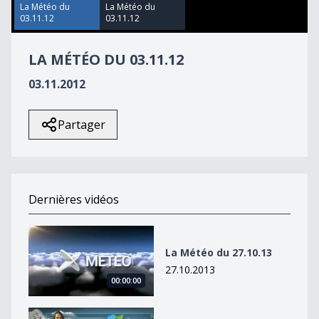
13
La Météo du
La Météo du
seconds
03.11.12
03.11.12
LA MÉTÉO DU 03.11.12
03.11.2012
Partager
Dernières vidéos
La Météo du 27.10.13
La Météo du 27.10.13
27.10.2013
00:00:00
La Météo du 27octobre