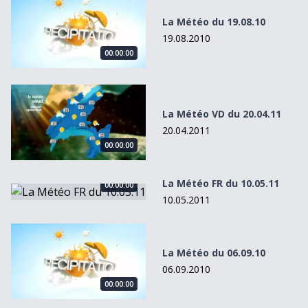
La Météo du 19.08.10
19.08.2010
00:00:00
La Météo VD du 20.04.11
La Météo VD du 20.04.11
20.04.2011
00:00:00
La Météo FR du 10.05.11
00:00:00
La Météo FR du 10.05.11
10.05.2011
La Météo du 06.09.10
La Météo du 06.09.10
06.09.2010
00:00:00