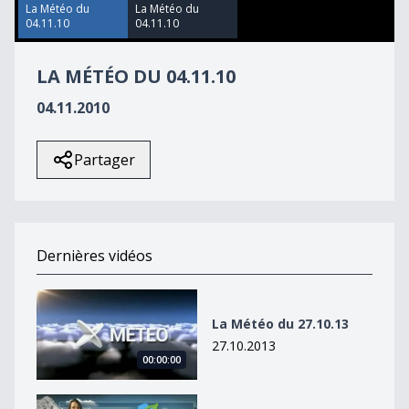
11
La Météo du
La Météo du
seconds
04.11.10
04.11.10
LA MÉTÉO DU 04.11.10
04.11.2010
Partager
Dernières vidéos
La Météo du 27.10.13
La Météo du 27.10.13
27.10.2013
00:00:00
La Météo du 27octobre