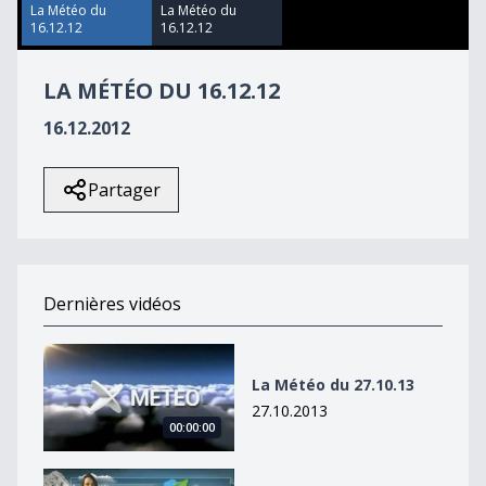
18
La Météo du
La Météo du
seconds
16.12.12
16.12.12
LA MÉTÉO DU 16.12.12
16.12.2012
Partager
Dernières vidéos
La Météo du 27.10.13
La Météo du 27.10.13
27.10.2013
00:00:00
La Météo du 27octobre