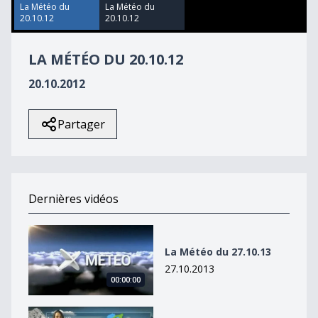
13
La Météo du
La Météo du
seconds
20.10.12
20.10.12
LA MÉTÉO DU 20.10.12
20.10.2012
Partager
Dernières vidéos
La Météo du 27.10.13
La Météo du 27.10.13
27.10.2013
00:00:00
La Météo du 27octobre