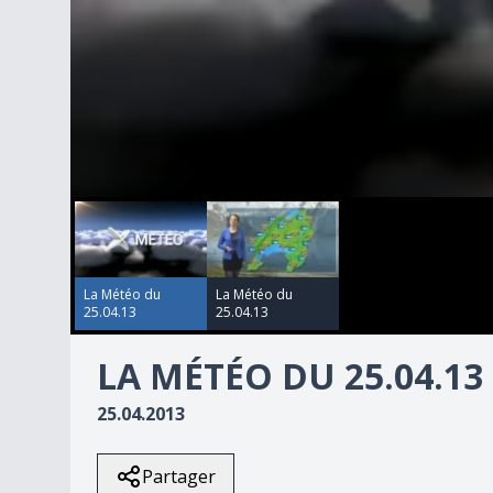
00:00:00
00:00:00
0
seconds
of
2
minutes,
54
La Météo du
La Météo du
seconds
Volume
25.04.13
25.04.13
90%
LA MÉTÉO DU 25.04.13
25.04.2013
Partager