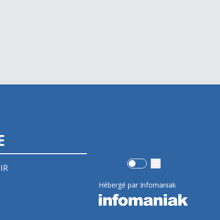
E
Use setting
IR
Hébergé par Infomaniak