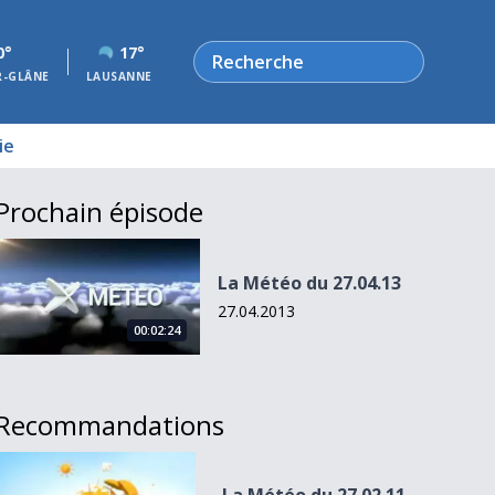
Rechercher
0°
17°
R-GLÂNE
LAUSANNE
ie
Prochain épisode
La Météo du 27.04.13
La Météo du 27.04.13
27.04.2013
00:02:24
Recommandations
La Météo du 27.02.11