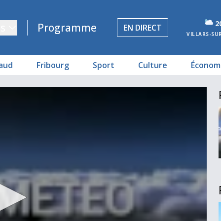
2
s
Programme
EN DIRECT
VILLARS-SU
aud
Fribourg
Sport
Culture
Économ