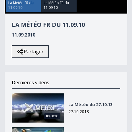
34
La Météo FR du
La Météo FR du
seconds
11.09.10
11.09.10
LA MÉTÉO FR DU 11.09.10
11.09.2010
Partager
Dernières vidéos
La Météo du 27.10.13
La Météo du 27.10.13
27.10.2013
00:00:00
La Météo du 27octobre