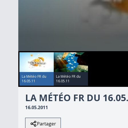
00:00:00
00:00:00
0
seconds
of
1
minute,
48
La Météo FR du
La Météo FR du
seconds
Volume
16.05.11
16.05.11
90%
LA MÉTÉO FR DU 16.05
16.05.2011
Partager