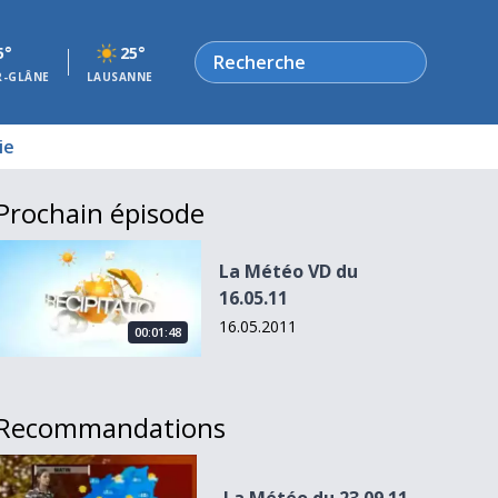
Rechercher
5°
25°
R-GLÂNE
LAUSANNE
ie
Prochain épisode
La Météo VD du 16.05.11
La Météo VD du
16.05.11
16.05.2011
00:01:48
Recommandations
La Météo du 23.09.11