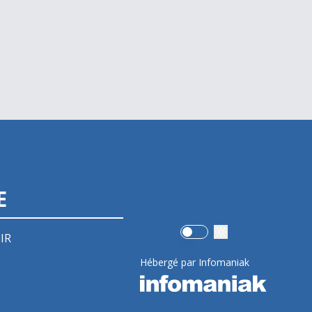
E
Use setting
IR
Hébergé par Infomaniak