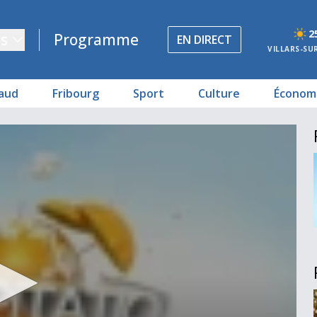
2
s
Programme
EN DIRECT
VILLARS-SU
aud
Fribourg
Sport
Culture
Économ