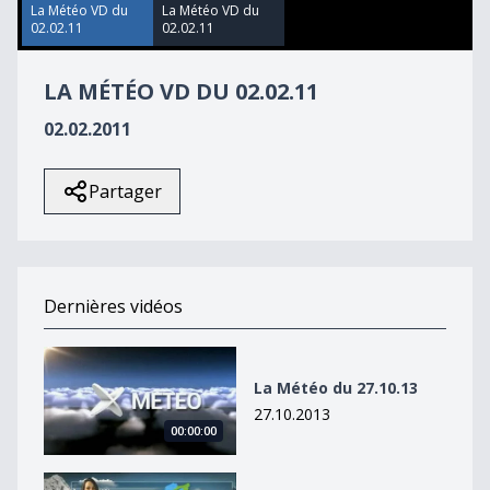
58
La Météo VD du
La Météo VD du
seconds
02.02.11
02.02.11
LA MÉTÉO VD DU 02.02.11
02.02.2011
Partager
Dernières vidéos
La Météo du 27.10.13
La Météo du 27.10.13
27.10.2013
00:00:00
La Météo du 27octobre