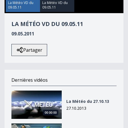
48
La Météo VD du
La Météo VD du
seconds
09.05.11
09.05.11
LA MÉTÉO VD DU 09.05.11
09.05.2011
Partager
Dernières vidéos
La Météo du 27.10.13
La Météo du 27.10.13
27.10.2013
00:00:00
La Météo du 27octobre