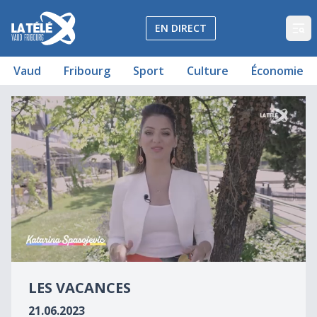
La Télé - Télévision régionale Vaud et Fribourg
EN DIRECT
Op
Vaud
Fribourg
Sport
Culture
Économie
Les vacances
0
seconds
LES VACANCES
of
0
21.06.2023
seconds