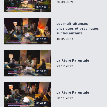
30.04.2025
00:52:00
Les maltraitances physiques et psychiques sur les enfant
Les maltraitances
physiques et psychiques
sur les enfants
10.05.2023
00:52:39
La Récré Parentale
La Récré Parentale
21.12.2022
00:50:23
La Récré Parentale
La Récré Parentale
30.11.2022
00:49:41