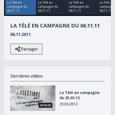
11
La Télé en
La Télé en
La Télé en
La Télé en
seconds
campagne du
campagne du
campagne du
campagne
06.11.11
06.11.11
06.11.11
06.11.11
LA TÉLÉ EN CAMPAGNE DU 06.11.11
06.11.2011
Partager
Dernières vidéos
La Télé en campagne du 25.03.12
La Télé en campagne
du 25.03.12
25.03.2012
00:00:00